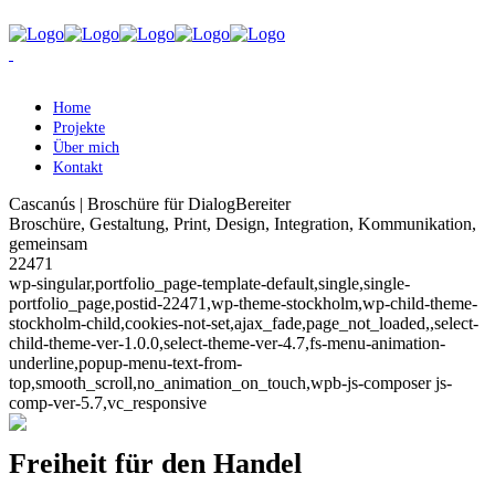
Home
Projekte
Über mich
Kontakt
Cascanús | Broschüre für DialogBereiter
Broschüre, Gestaltung, Print, Design, Integration, Kommunikation,
gemeinsam
22471
wp-singular,portfolio_page-template-default,single,single-
portfolio_page,postid-22471,wp-theme-stockholm,wp-child-theme-
stockholm-child,cookies-not-set,ajax_fade,page_not_loaded,,select-
child-theme-ver-1.0.0,select-theme-ver-4.7,fs-menu-animation-
underline,popup-menu-text-from-
top,smooth_scroll,no_animation_on_touch,wpb-js-composer js-
comp-ver-5.7,vc_responsive
Freiheit für den Handel